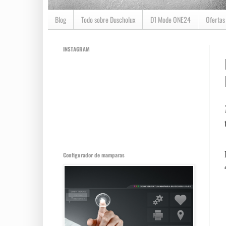
Blog
Todo sobre Duscholux
D1 Mode ONE24
Ofertas
INSTAGRAM
Configurador de mamparas