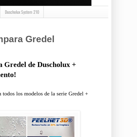
Duscholux System 210
para Gredel
ra Gredel de Duscholux +
ento!
 todos los modelos de la serie Gredel +