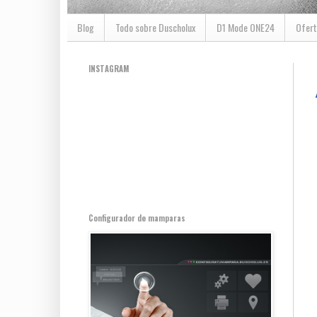
Blog
Todo sobre Duscholux
D1 Mode ONE24
Ofert
INSTAGRAM
Configurador de mamparas