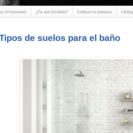
as y Promociones
¿Por qué Duscholux?
Configura tu mampara
Catálog
Tipos de suelos para el baño