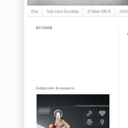
Blog
Todo sobre Duscholux
D1 Mode ONE24
Ofert
INSTAGRAM
Configurador de mamparas