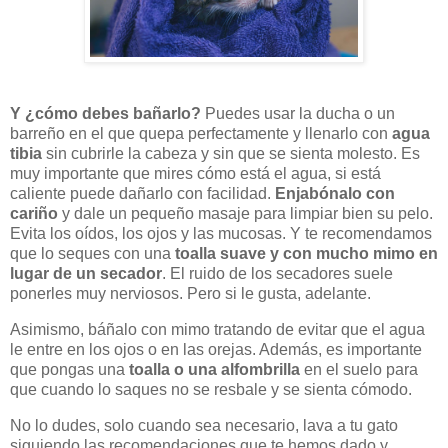
Y ¿cómo debes bañarlo?
Puedes usar la ducha o un
barreño en el que quepa perfectamente y llenarlo con
agua
tibia
sin cubrirle la cabeza y sin que se sienta molesto. Es
muy importante que mires cómo está el agua, si está
caliente puede dañarlo con facilidad.
Enjabónalo con
cariño
y dale un pequeño masaje para limpiar bien su pelo.
Evita los oídos, los ojos y las mucosas. Y te recomendamos
que lo seques con una
toalla suave y con mucho mimo en
lugar de un secador
. El ruido de los secadores suele
ponerles muy nerviosos. Pero si le gusta, adelante.
Asimismo, báñalo con mimo tratando de evitar que el agua
le entre en los ojos o en las orejas. Además, es importante
que pongas una
toalla o una alfombrilla
en el suelo para
que cuando lo saques no se resbale y se sienta cómodo.
No lo dudes, solo cuando sea necesario, lava a tu gato
siguiendo las recomendaciones que te hemos dado y